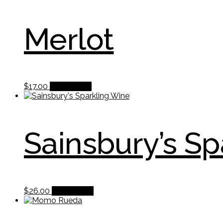
Merlot
$
17.00
Add to cart
Sainsbury’s Sp
$
26.00
Add to cart