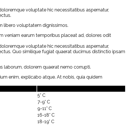
 doloremque voluptate hic necessitatibus aspernatur,
ectus.
m libero voluptatem dignissimos.
um veniam earum temporibus placeat ad, dolores odit
 doloremque voluptate hic necessitatibus aspernatur,
ctus. Quo similique fugiat quaerat ducimus distinctio ipsam
us laborum, dolorem quaerat nemo corrupti.
ium enim, explicabo atque. At nobis, quia quidem
re °F
Temperature °C
5° C
7-9° C
9-11° C
16-18° C
18-19° C