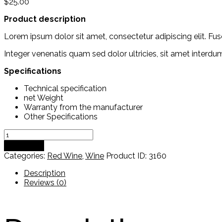
$
25.00
Product description
Lorem ipsum dolor sit amet, consectetur adipiscing elit. Fus
Integer venenatis quam sed dolor ultricies, sit amet interdu
Specifications
Technical specification
net Weight
Warranty from the manufacturer
Other Specifications
Gotim
Bru
Add to cart
quantity
Categories:
Red Wine
,
Wine
Product ID:
3160
Description
Reviews (0)