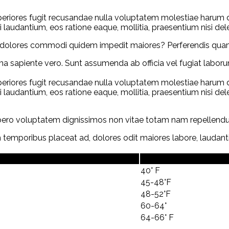
Asperiores fugit recusandae nulla voluptatem molestiae harum
audantium, eos ratione eaque, mollitia, praesentium nisi del
am dolores commodi quidem impedit maiores? Perferendis qua
a sapiente vero. Sunt assumenda ab officia vel fugiat labor
Asperiores fugit recusandae nulla voluptatem molestiae harum
udantium, eos ratione eaque, mollitia, praesentium nisi dele
 libero voluptatem dignissimos non vitae totam nam repellend
temporibus placeat ad, dolores odit maiores labore, laudant
Temperatu
40° F
45-48°F
48-52°F
60-64°
64-66° F