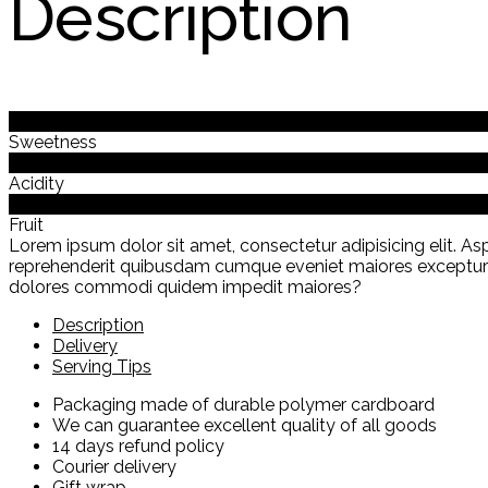
Description
0%
Sweetness
0%
Acidity
0%
Fruit
Lorem ipsum dolor sit amet, consectetur adipisicing elit. 
reprehenderit quibusdam cumque eveniet maiores excepturi la
dolores commodi quidem impedit maiores?
Description
Delivery
Serving Tips
Packaging made of durable polymer cardboard
We can guarantee excellent quality of all goods
14 days refund policy
Courier delivery
Gift wrap