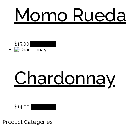
Momo Rueda
$
15.00
Add to cart
Chardonnay
$
14.00
Add to cart
Product Categories