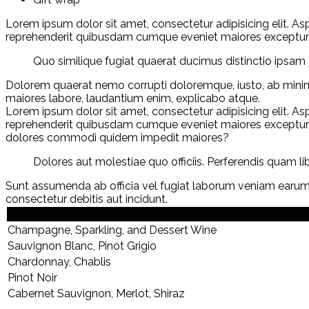
Lorem ipsum dolor sit amet, consectetur adipisicing elit. 
reprehenderit quibusdam cumque eveniet maiores excepturi l
Quo similique fugiat quaerat ducimus distinctio ips
Dolorem quaerat nemo corrupti doloremque, iusto, ab minim
maiores labore, laudantium enim, explicabo atque.
Lorem ipsum dolor sit amet, consectetur adipisicing elit. 
reprehenderit quibusdam cumque eveniet maiores excepturi la
dolores commodi quidem impedit maiores?
Dolores aut molestiae quo officiis. Perferendis quam
Sunt assumenda ab officia vel fugiat laborum veniam earum 
consectetur debitis aut incidunt.
Wine Type
Champagne, Sparkling, and Dessert Wine
Sauvignon Blanc, Pinot Grigio
Chardonnay, Chablis
Pinot Noir
Cabernet Sauvignon, Merlot, Shiraz